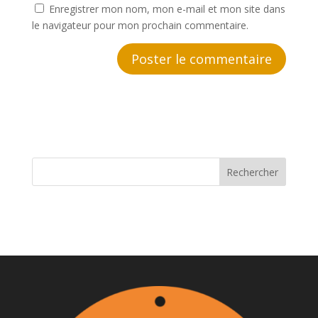
Enregistrer mon nom, mon e-mail et mon site dans
le navigateur pour mon prochain commentaire.
A
l
t
e
r
n
Rechercher
a
t
i
v
e
: