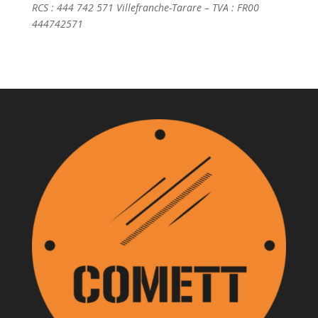
RCS : 444 742 571 Villefranche-Tarare – TVA : FR00
444742571