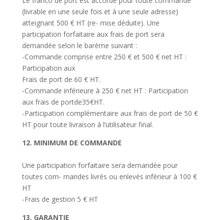
Le franco de port est accordé pour toute commande
(livrable en une seule fois et à une seule adresse)
atteignant 500
€
HT (re- mise déduite). Une
participation forfaitaire aux frais de port sera
demandée selon le barème suivant :
-Commande comprise entre 250
€ et
50
0 € net
HT :
Participation aux
Frais de port de 60
€
HT.
-Commande inférieure à 250
€ n
et HT : Participation
aux frais de portde3
5€
HT.
-Participation complémentaire aux frais de port de 50
€
HT pour toute livraison à l’utilisateur final.
12. MINIMUM DE COMMANDE
Une participation forfaitaire sera demandée pour
toutes com- mandes livrés ou enlevés inférieur à
100 €
HT
-Frais de gestion
5 €
HT
13. GARANTIE