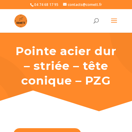
04 74 68 17 95
contacts@comett.fr
Pointe acier dur
– striée – tête
conique – PZG