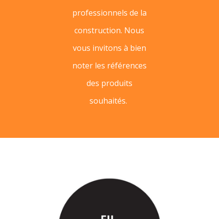
professionnels de la
construction. Nous
vous invitons à bien
noter les références
des produits
souhaités.